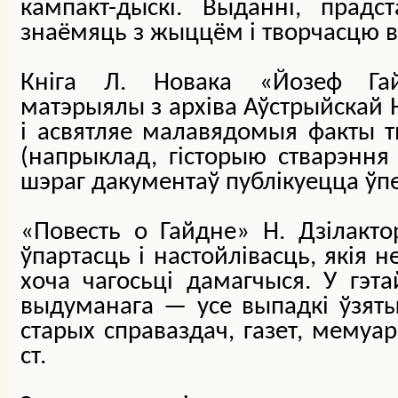
кампакт-дыскі. Выданні, прадс
знаёмяць з жыццём і творчасцю вя
Кніга Л. Новака «
Йозеф Га
матэрыялы з архіва Аўстрыйскай 
і асвятляе малавядомыя факты тв
(напрыклад, гісторыю стварэння 
шэраг дакументаў публікуецца ў
«
Повесть о Гайдне»
Н. Дзілакто
ўпартасць і настойлівасць, якія 
хоча чагосьці дамагчыся. У гэта
выдуманага — усе выпадкі ўзяты 
старых справаздач
, газет, мемуар
ст.