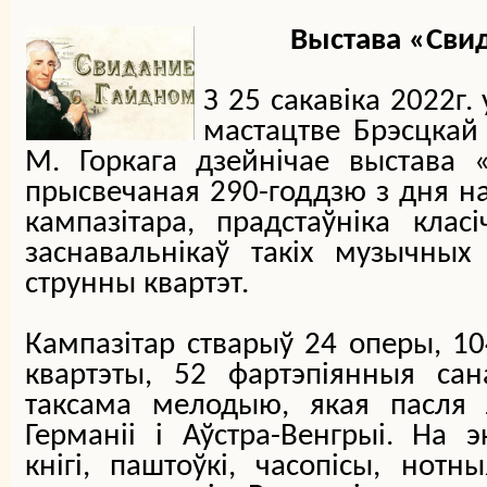
Выстава «Сви
З 25 сакавіка 2022г.
мастацтве Б
рэсцкай 
М. Горкага дзейнічае выстава 
прысвечаная 290-годдзю з дня н
кампазітара, прадстаўніка кла
заснавальнікаў такіх музычных
струнны квартэт.
Кампазітар стварыў 24 оперы, 10
квартэты, 52 фартэпіянныя са
таксама мелодыю, якая пасля 
Германіі і Аўстра-Венгрыі. На э
кнігі, паштоўкі, часопісы, нотны