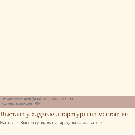
Начало активности (дата): 22.03.2022 12:45:14
Количество показов: 706
Выстава ў аддзеле літаратуры па мастацтве
Навіны
Выстава ў аддзеле літаратуры па мастацтве