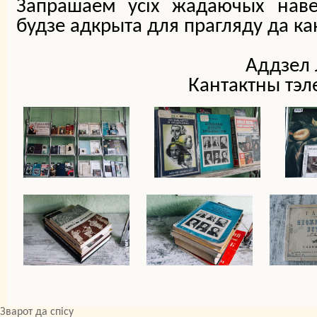
Запрашаем усіх жадаючых наве
будзе адкрыта для прагляду да ка
Аддзел 
Кантактны тэл
Зварот да спісу