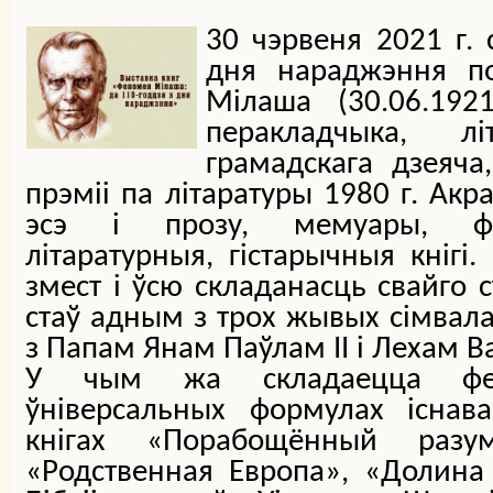
30 чэрвеня 2021 г. 
дня нараджэння по
Мілаша (30.06.1921–
перакладчыка, лі
грамадскага дзеяча
прэміі па літаратуры 1980 г. Ак
эсэ і прозу, мемуары, філа
літаратурныя, гістарычныя кнігі.
змест і ўсю складанасць свайго 
стаў адным з трох жывых сімвала
з Папам Янам Паўлам II і Лехам В
У чым жа складаецца фе
ўніверсальных формулах існав
кнігах «Порабощённый разум
«Родственная Европа», «Долина