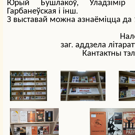
Юрый Бушлакоў, Уладзімір Б
Гарбанеўская і інш.
З выставай можна азнаёміцца да 1
Нал
заг. аддзела літар
Кантактны тэл