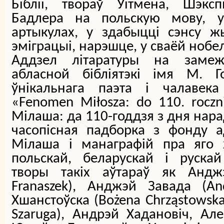
Бібліі, твораў Уітмена, Шэксп
Бадлера на польскую мову, у
артыкулах, у здабыцці сэнсу ж
эміграцыі, нарэшце, у сваёй нобе
Аддзел літаратуры на заме
абласной бібліятэкі імя М. 
ўнікальнага паэта і чалавека
«Fenomen Miłosza: do 110. roczn
Мілаша: да 110-годдзя з дня нара
часопісная падборка з фонду а
Мілаша і манаграфій пра яго 
польскай, беларускай і руска
творы такіх аўтараў як Андж
Franaszek), Анджэй Завада (An
Хшанстоўска (Bożena Chrząstowska
Szaruga), Андрэй Хадановіч, Але