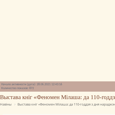
Начало активности (дата): 28.06.2021 12:43:16
Количество показов: 872
Выстава кніг «Феномен Мілаша: да 110-годдз
Навіны
Выстава кніг «Феномен Мілаша: да 110-годдзя з дня нараджэ