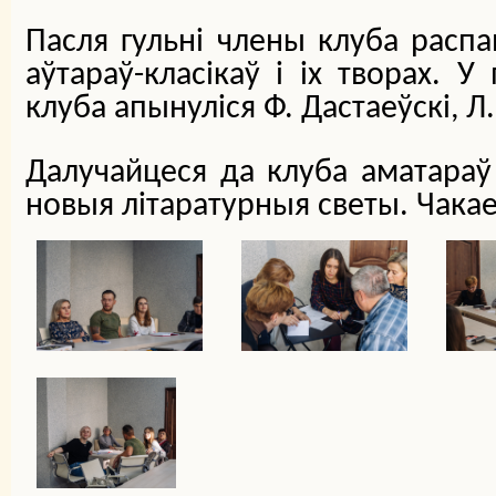
Пасля гульні члены клуба распа
аўтараў-класікаў і іх творах. 
клуба апынуліся Ф. Дастаеўскі, Л
Далучайцеся да клуба аматараў
новыя літаратурныя светы. Чакае