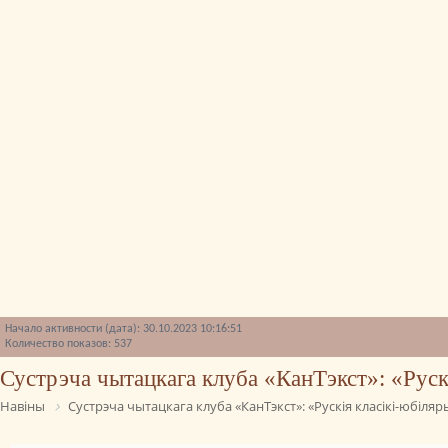
Начало активности (дата): 30.10.2023 10:16:51
Количество показов: 537
Сустрэча чытацкага клуба «КанТэкст»: «Рускі
Навіны
Сустрэча чытацкага клуба «КанТэкст»: «Рускія класікі-юбіляры