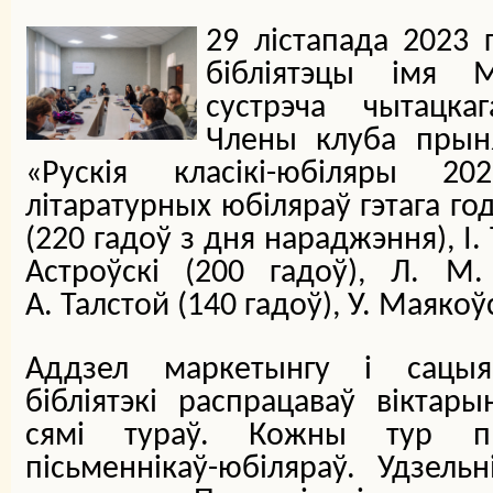
29 лістапада 2023 
бібліятэцы імя 
сустрэча чытацка
Члены клуба прыня
«Рускія класікі-юбіляры 2
літаратурных юбіляраў гэтага го
(220 гадоў з дня нараджэння), І. 
Астроўскі (200 гадоў), Л. М.
А. Талстой (140 гадоў), У. Маякоўс
Аддзел маркетынгу і сацыяк
бібліятэкі распрацаваў віктар
сямі тураў. Кожны тур пр
пісьменнікаў-юбіляраў. Удзель