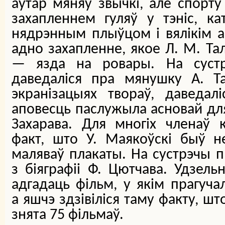
аўтар мяняў звычкі, але спорт
захапленнем гуляў у тэніс, ка
нядрэнным плыўцом і вялікім 
адно захапленне, якое Л. М. Тал
— язда на ровары. На сустр
даведаліся пра мянушку А. Та
экранізацыях твораў, даведал
аповесць паслужыла асновай дл
Захарава. Для многіх членаў 
факт, што У. Маякоўскі быў не
маляваў плакаты. На сустрэчы п
з біяграфіі Ф. Цютчава. Удзельн
адгадаць фільм, у якім прагуч
а яшчэ здзівіліся таму факту, шт
знята 75 фільмаў.