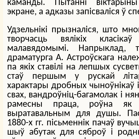
каманды. Пытанні віктарыны
экране, а адказы запісваліся ў с
Удзельнікі прызналіся, што мн
творчасць вялікіх класіка
малавядомымі. Напрыклад, 
драматурга А. Астроўскага належ
па якіх ставілі на лепшых сусве
стаў першым у рускай літа
характары дробных чыноўнікаў і
свах, вандроўніц-багамолак і нян
рамесны праца, роўна як 
выратавальным для душы. Пас
1880-х гг. пісьменнік пачаў вуч
шыў абутак для сяброў і родн