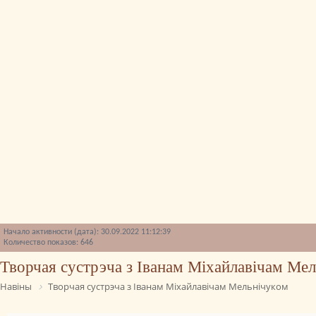
Начало активности (дата): 30.09.2022 11:12:39
Количество показов: 646
Творчая сустрэча з Іванам Міхайлавічам Ме
Навіны
Творчая сустрэча з Іванам Міхайлавічам Мельнічуком