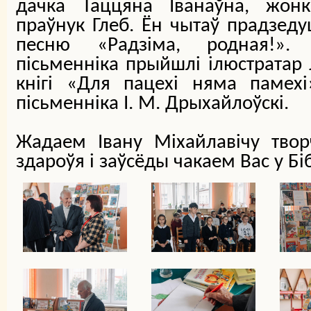
дачка Таццяна Іванаўна, жонк
праўнук Глеб. Ён чытаў прадзед
песню «Радзіма, родная!».
пісьменніка прыйшлі ілюстратар 
кнігі «Для пацехі няма памехі
пісьменніка І. М. Дрыхайлоўскі.
Жадаем Івану Міхайлавічу твор
здароўя і заўсёды чакаем Вас у Бі