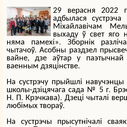
29 верасня 2022 г
адбылася сустрэча 
Міхайлавічам Мель
выхаду ў свет яго н
няма памехі». Зборнік разлі
чытачоў. Асобны раздзел прысв
вайне, дзе аўтар у паэтычнай
ваенным дзяцінстве.
На сустрэчу прыйшлі навучэнцы
школы-дзіцячага сада № 5 г. Брэ
Н. П. Крэчкава). Дзеці чыталі вер
любімых твораў.
На сустрэчы прысутнічалі сваяк