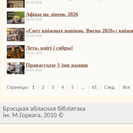
26.06.2026
Афіша на ліпень 2026
26.06.2026
«Свет кніжных навінак. Вясна 2026»: кніжн
25.06.2026
Лета, кнігі і сябры!
25.06.2026
Правасуддзе ў імя жыцця
24.06.2026
Страницы:
1
2
3
4
5
...
61
След.
Все
Брэсцкая абласная бібліятэка
ім. М.Горкага, 2010 ©