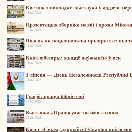
Кветнік з вокладкі: выстаўка ў аддзеле п
06.07.2026
Прэзентацыя зборніка паэзіі і прозы Мікал
02.07.2026
Якасць як нацыянальны прыярытэт: выста
01.07.2026
Кнігі-юбіляры: жыццё даўжынёю ў век
01.07.2026
3 ліпеня — Дзень Незалежнасці Рэспублікі 
01.07.2026
Графік працы бібліятэкі
29.06.2026
Выставка «Правосудие во имя жизни»
26.06.2026
Квэст «Сезам, адкрыйся! Скарбы кнігасхо