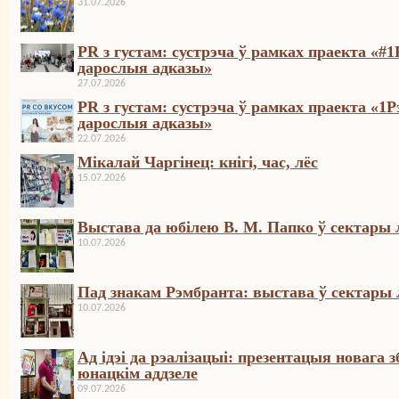
31.07.2026
PR з густам: сустрэча ў рамках праекта «#1
дарослыя адказы»
27.07.2026
PR з густам: сустрэча ў рамках праекта «1Р
дарослыя адказы»
22.07.2026
Мікалай Чаргінец: кнігі, час, лёс
15.07.2026
Выстава да юбілею В. М. Папко ў сектары 
10.07.2026
Пад знакам Рэмбранта: выстава ў сектары 
10.07.2026
Ад ідэі да рэалізацыі: презентацыя новага 
юнацкім аддзеле
09.07.2026