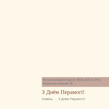
Начало активности (дата): 08.05.2026 11:27:51
Количество показов: 90
З Днём Перамогі!
Навіны
З Днём Перамогі!