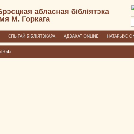
Брэсцкая абласная бібліятэка
імя М. Горкага
СПЫТАЙ БІБЛІЯТЭКАРА
АДВАКАТ ONLINE
НАТАРЫУС O
ЧЫНЫ»