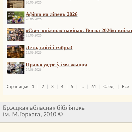
26.06.2026
Афіша на ліпень 2026
26.06.2026
«Свет кніжных навінак. Вясна 2026»: кніжн
25.06.2026
Лета, кнігі і сябры!
25.06.2026
Правасуддзе ў імя жыцця
24.06.2026
Страницы:
1
2
3
4
5
...
61
След.
Все
Брэсцкая абласная бібліятэка
ім. М.Горкага, 2010 ©