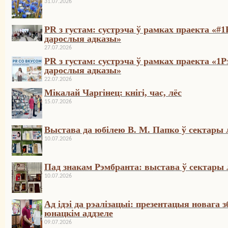
31.07.2026
PR з густам: сустрэча ў рамках праекта «#1
дарослыя адказы»
27.07.2026
PR з густам: сустрэча ў рамках праекта «1Р
дарослыя адказы»
22.07.2026
Мікалай Чаргінец: кнігі, час, лёс
15.07.2026
Выстава да юбілею В. М. Папко ў сектары 
10.07.2026
Пад знакам Рэмбранта: выстава ў сектары 
10.07.2026
Ад ідэі да рэалізацыі: презентацыя новага 
юнацкім аддзеле
09.07.2026