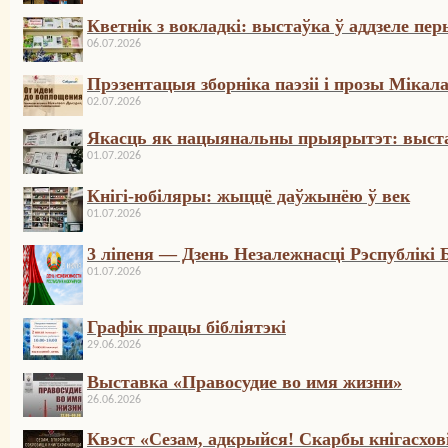
Кветнік з вокладкі: выстаўка ў аддзеле п
06.07.2026
Прэзентацыя зборніка паэзіі і прозы Мікал
02.07.2026
Якасць як нацыянальны прыярытэт: выста
01.07.2026
Кнігі-юбіляры: жыццё даўжынёю ў век
01.07.2026
3 ліпеня — Дзень Незалежнасці Рэспублікі 
01.07.2026
Графік працы бібліятэкі
29.06.2026
Выставка «Правосудие во имя жизни»
26.06.2026
Квэст «Сезам, адкрыйся! Скарбы кнігасхо