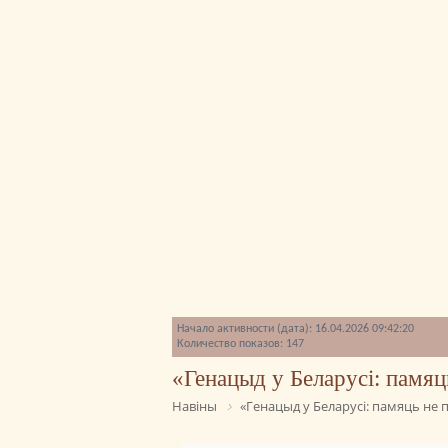
Начало активности (дата): 16.04.2026 09:42:20
Количество показов: 147
«Генацыд у Беларусі: памяц
Навіны
«Генацыд у Беларусі: памяць не 