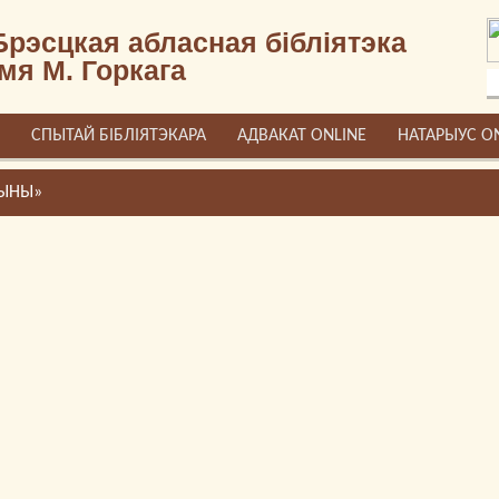
Брэсцкая абласная бібліятэка
імя М. Горкага
СПЫТАЙ БІБЛІЯТЭКАРА
АДВАКАТ ONLINE
НАТАРЫУС O
ЧЫНЫ»