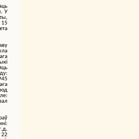
аць
. У
ты,
 15
ета
аву
ыла
ага
ыкі
яць
ду:
945
ага
род
ле:
вал
раў
ні:
.д.
 22