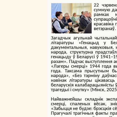
22 чэрвен
сумную да
рамках м
супрацоўн
красавіка 
ветэранаў.
Загадчык агульнай чытальнай
літаратуры «Генацыд у Бе
дакументальныя, навуковыя, 
народа, структурна прадстаў
генацыду ў Беларусі ў 1941–1
разам». Падчас выступлення а
«Лагеры смерці» 1944 года в
года. Таксама прысутным бы
народа», «Без тэрміну даўнас
навінак літаратуры цікавасц
беларускія калабарацыяністы 
трагедыі і смутку» (Мінск, 2025
Найважнейшы складнік экспа
смерці, спаленых вёсак, зн
«Забыцця не будзе: брэсцкія сё
Прагучалі трагічныя факты пра