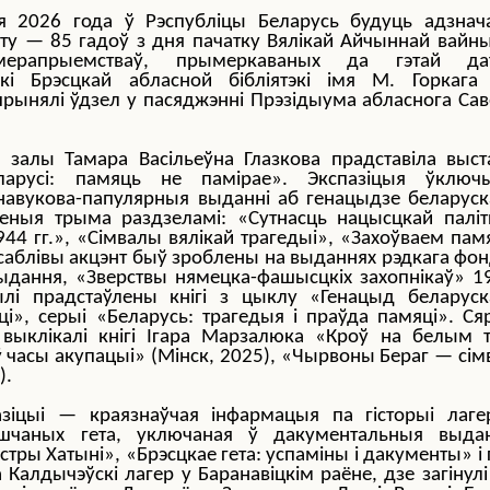
я 2026 года ў Рэспубліцы Беларусь будуць адзнач
ту — 85 гадоў з дня пачатку Вялікай Айчыннай вайны
ерапрыемстваў, прымеркаваных да гэтай да
ікі Брэсцкай абласной бібліятэкі імя М. Горкага
прынялі ўдзел у пасяджэнні Прэзідыума абласнога Сав
 залы Тамара Васільеўна Глазкова прадставіла выст
ларусі: памяць не памірае». Экспазіцыя ўключ
навукова-папулярныя выданні аб генацыдзе беларуск
леныя трыма раздзеламі: «Сутнасць нацысцкай паліт
944 гг.», «Сімвалы вялікай трагедыі», «Захоўваем пам
саблівы акцэнт быў зроблены на выданнях рэдкага фон
ыдання, «Зверствы нямецка-фашысцкіх захопнікаў» 1
лі прадстаўлены кнігі з цыклу «Генацыд беларуск
ці», серыі «Беларусь: трагедыя і праўда памяці». Ся
ь выклікалі кнігі Ігара Марзалюка «Кроў на белым т
ў часы акупацыі» (Мінск, 2025), «Чырвоны Бераг — сім
).
зіцыі — краязнаўчая інфармацыя па гісторыі лаге
ішчаных гета, уключаная ў дакументальныя выдан
стры Хатыні», «Брэсцкае гета: успаміны і дакументы» і г
 Калдычэўскі лагер у Баранавіцкім раёне, дзе загінулі