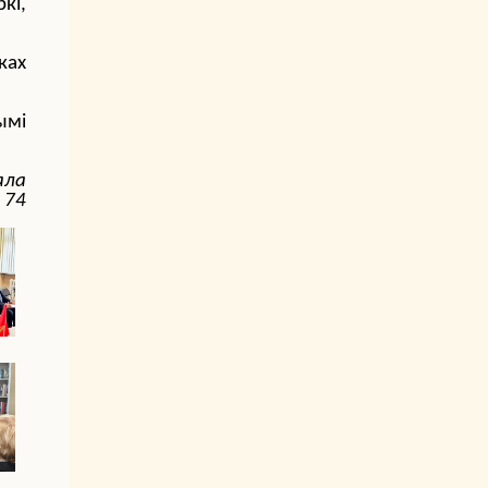
кі,
ках
ымі
ала
 74