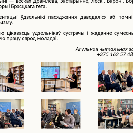
ыні — вёсках Драмлёва, Застарынне, Лескі, Вароні, Бор
орыі Брэсцкага гета.
нтацыі ўдзельнікі пасяджэння даведаліся аб помні
цызму.
ую цікавасць удзельнікаў сустрэчы і жаданне сумесн
ую працу сярод моладзі.
Агульная чытальная з
+375 162 57 48