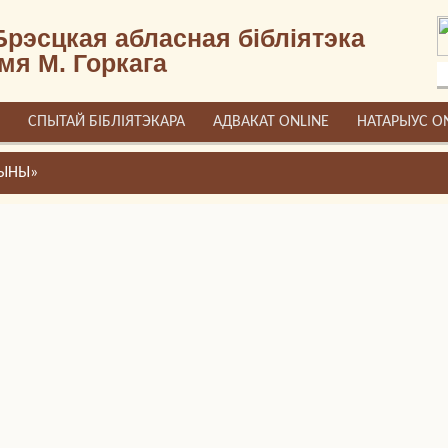
Брэсцкая абласная бібліятэка
імя М. Горкага
СПЫТАЙ БІБЛІЯТЭКАРА
АДВАКАТ ONLINE
НАТАРЫУС O
ЧЫНЫ»