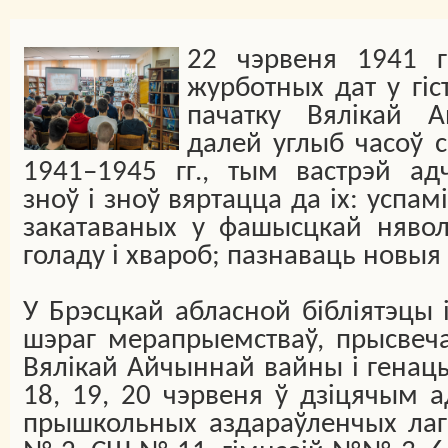
22 чэрвеня 1941 
журботных дат у гіс
пачатку Вялікай 
далей углыб часоў с
1941–1945 гг., тым вастрэй ад
зноў і зноў вяртацца да іх: успам
закатаваных у фашысцкай нявол
голаду і хвароб; пазнаваць новыя
У Брэсцкай абласной бібліятэцы 
шэраг мерапрыемстваў, прысвеч
Вялікай Айчыннай вайны і генацы
18, 19, 20 чэрвеня ў дзіцячым 
прышкольных аздараўленчых лаг