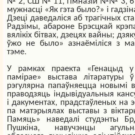
№ 2, СШ № 11, гімназій №№ 3, 6 г
мужнасці «Як гэта было?» і гадзі
Дзеці даведаліся аб трагічных ст
Радзімы, абароне Брэсцкай крэпа
вялікіх бітвах, дзецях вайны; дз
ўжо не было» азнаёміліся з ма
тэме.
У рамках праекта «Генацыд у
памірае» выстава літаратуры 
рэгулярна папаўняецца новымі в
праводзяць індывідуальныя канс
і дакументах, прадстаўленых на эк
па матэрыялах выставы з вікта
Памяць» наведалі студэнты Бр
Пушкіна, навучэнцы агульн