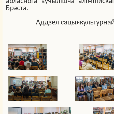
абласнога вучылішча алімпійскаг
Брэста.
Аддзел сацыякультурнай