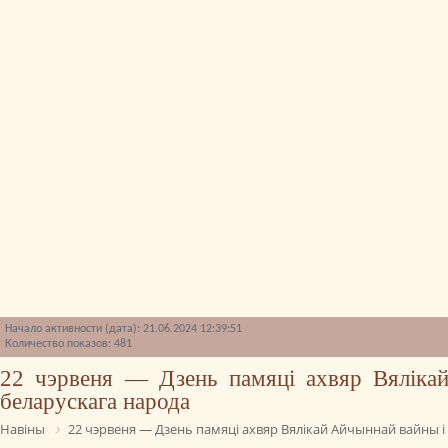
Начало активности (дата): 21.06.2024 12:39:51
Количество показов: 481
22 чэрвеня — Дзень памяці ахвяр Вяліка
беларускага народа
Навіны
22 чэрвеня — Дзень памяці ахвяр Вялікай Айчыннай вайны і